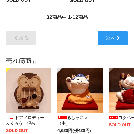
SOLD OUT
SOLD OUT
32
1
12
商品中
-
商品
戻る
次へ
売れ筋商品
ドアメロディー
るしゃにゃ
ヨクベ
ふくろう 福来
（中）
SOLD OUT
SOLD OUT
4,620円(税420円)