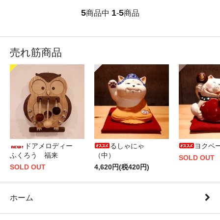
5
1
5
商品中
-
商品
売れ筋商品
ドアメロディー
るしゃにゃ
ヨクベ
ふくろう 福来
（中）
SOLD OUT
SOLD OUT
4,620円(税420円)
ホーム