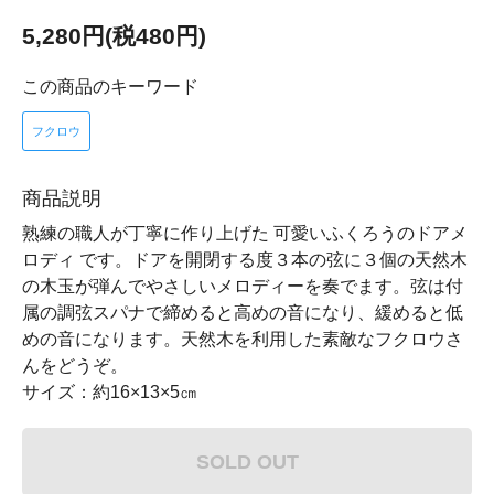
5,280円(税480円)
この商品のキーワード
フクロウ
商品説明
熟練の職人が丁寧に作り上げた 可愛いふくろうのドアメ
ロディ です。ドアを開閉する度３本の弦に３個の天然木
の木玉が弾んでやさしいメロディーを奏でます。弦は付
属の調弦スパナで締めると高めの音になり、緩めると低
めの音になります。天然木を利用した素敵なフクロウさ
んをどうぞ。
サイズ：約16×13×5㎝
SOLD OUT