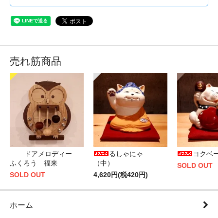
売れ筋商品
ドアメロディー
るしゃにゃ
ヨクベ
ふくろう 福来
（中）
SOLD OUT
SOLD OUT
4,620円(税420円)
ホーム