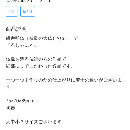
ネコ
招き猫
商品説明
盧舎那仏（奈良の大仏）×ねこ で
『るしゃにゃ』
仏像を造る仏師の方の作品で
細部にまでこだわった逸品です。
一つ一つ手作りのため仕上がりに若干の違いがございま
す。
75×70×85mm
陶器
大中小３サイズございます。