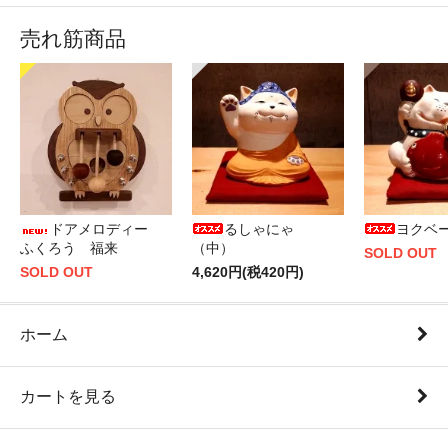
売れ筋商品
ドアメロディー
るしゃにゃ
ヨクベ
ふくろう 福来
（中）
SOLD OUT
SOLD OUT
4,620円(税420円)
ホーム
カートを見る