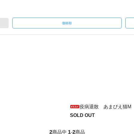
価格順
疫病退散 あまびえ猫M
SOLD OUT
2
1
2
商品中
-
商品