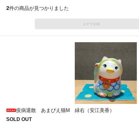
2
件の商品が見つかりました
おすすめ順
疫病退散 あまびえ猫M 緑右（安江美香）
SOLD OUT