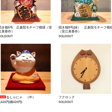
招き猫6号 正倉院モチーフ模様（安
招き猫8号(緑） 正倉院モチーフ模
江美香作）
（安江美香作）
SOLDOUT
SOLDOUT
るしゃにゃ （中）
フクロック
4,620円(税420円)
SOLDOUT