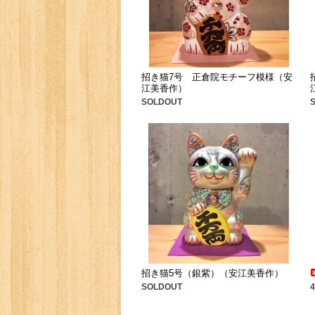
招き猫7号 正倉院モチーフ模様（安
江美香作）
SOLDOUT
招き猫5号（銀紫）（安江美香作）
SOLDOUT