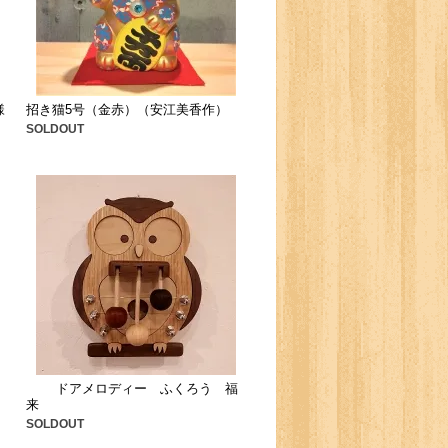
様
招き猫5号（金赤）（安江美香作）
SOLDOUT
ドアメロディー ふくろう 福
来
SOLDOUT