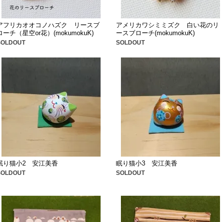
アフリカオオコノハズク リースブ
アメリカワシミミズク 白い花のリ
ローチ（星空or花）(mokumokuK)
ースブローチ(mokumokuK)
SOLDOUT
SOLDOUT
眠り猫小2 安江美香
眠り猫小3 安江美香
SOLDOUT
SOLDOUT