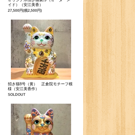
イド）（安江美香）
27,500円(税2,500円)
安
招き猫8号（黄） 正倉院モチーフ模
様（安江美香作）
SOLDOUT