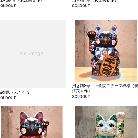
SOLDOUT
SOLDOUT
招き猫8号 正倉院モチーフ模様（
江美香作）
孫次凧（ふくろう）
SOLDOUT
SOLDOUT