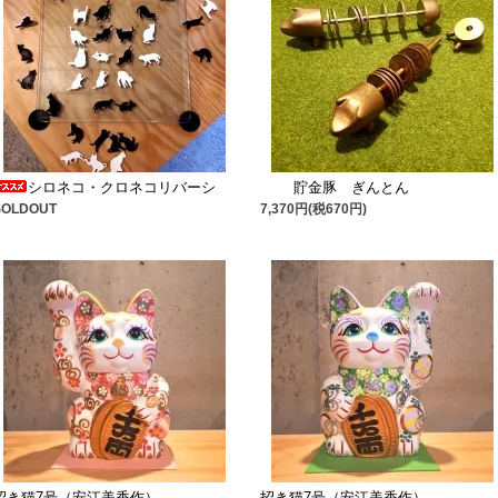
シロネコ・クロネコリバーシ
貯金豚 ぎんとん
SOLDOUT
7,370円(税670円)
招き猫7号（安江美香作）
招き猫7号（安江美香作）