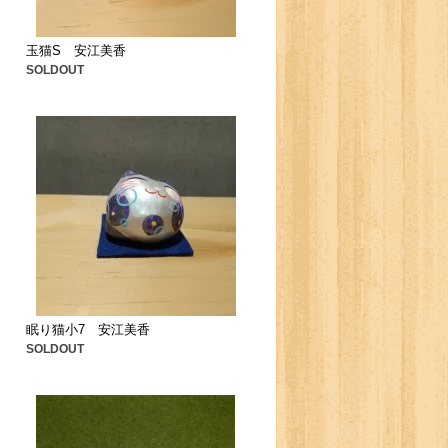
玉猫S 安江美香
SOLDOUT
眠り猫小7 安江美香
SOLDOUT